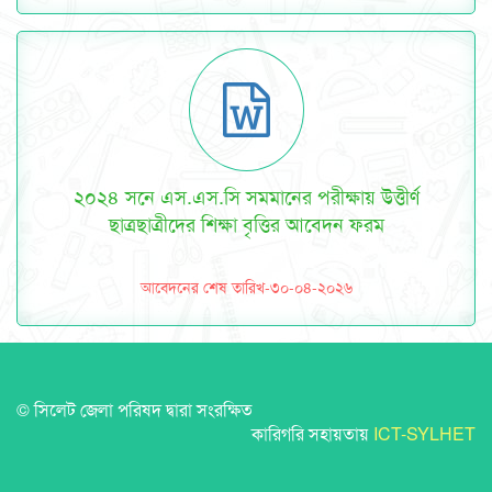
২০২৪ সনে এস.এস.সি সমমানের পরীক্ষায় উত্তীর্ণ
ছাত্রছাত্রীদের শিক্ষা বৃত্তির আবেদন ফরম
আবেদনের শেষ তারিখ-৩০-০৪-২০২৬
© সিলেট জেলা পরিষদ দ্বারা সংরক্ষিত
কারিগরি সহায়তায়
ICT-SYLHET